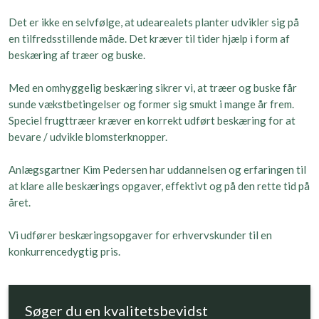
​Det er ikke en selvfølge, at udearealets planter udvikler sig på
en tilfredsstillende måde. Det kræver til tider hjælp i form af
beskæring af træer og buske.
Med en omhyggelig beskæring sikrer vi, at træer og buske får
sunde vækstbetingelser og former sig smukt i mange år frem.
Speciel frugttræer kræver en korrekt udført beskæring for at
bevare / udvikle blomsterknopper.
Anlægsgartner Kim Pedersen har uddannelsen og erfaringen til
at klare alle beskærings opgaver, effektivt og på den rette tid på
året.
Vi udfører beskæringsopgaver for erhvervskunder til en
konkurrencedygtig pris.
Søger du en kvalitetsbevidst